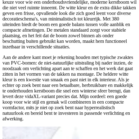
keuze voor wie een onderhoudsvriendelijke, moderne kerstboom wil
die niet veel ruimte inneemt. De witte kleur en de extra dikke takken
geven een frisse, opvallende look die zich goed leent voor diverse
decoratieschema's, van minimalistisch tot kleurrijk. Met 380
uiteinden biedt de boom een goede balans tussen volle aanblik en
compacte afmetingen. De metalen standaard zorgt voor stabiele
plaatsing, en het feit dat de boom zowel binnen als onder
beschutting buiten gebruikt kan worden, maakt hem functioneel
inzetbaar in verschillende situaties.
Aan de andere kant moet je rekening houden met typische zwaktes
van PVC-bomen: de niet-natuurlijke uitstraling bij nader inzien, de
noodzaak om verlichting apart aan te schaffen en het werk dat gaat
zitten in het vormen van de takken na montage. De heldere witte
kleur is een kwestie van smaak en past niet in elk interieur. Als je
echter op zoek bent naar een betaalbare, herbruikbare en makkelijk
te onderhouden kerstboom die snel een winterse sfeer brengt, dan
levert deze vidaXL-variant precies dat. Mijn oordeel: een goede
koop voor wie stijl en gemak wil combineren in een compacte
vormfactor, mits je niet op zoek bent naar hyperrealistisch
natuurlook en bereid bent te investeren in passende verlichting en
afwerking.