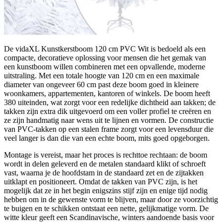
De vidaXL Kunstkerstboom 120 cm PVC Wit is bedoeld als een
compacte, decoratieve oplossing voor mensen die het gemak van
een kunstboom willen combineren met een opvallende, moderne
uitstraling. Met een totale hoogte van 120 cm en een maximale
diameter van ongeveer 60 cm past deze boom goed in kleinere
woonkamers, appartementen, kantoren of winkels. De boom heeft
380 uiteinden, wat zorgt voor een redelijke dichtheid aan takken; de
takken zijn extra dik uitgevoerd om een voller profiel te creëren en
ze zijn handmatig naar wens uit te lijnen en vormen. De constructie
van PVC-takken op een stalen frame zorgt voor een levensduur die
veel langer is dan die van een echte boom, mits goed opgeborgen.
Montage is vereist, maar het proces is rechttoe rechtaan: de boom
wordt in delen geleverd en de metalen standaard klikt of schroeft
vast, waarna je de hoofdstam in de standaard zet en de zijtakken
uitklapt en positioneert. Omdat de takken van PVC zijn, is het
mogelijk dat ze in het begin enigszins stijf zijn en enige tijd nodig
hebben om in de gewenste vorm te blijven, maar door ze voorzichtig
te buigen en te schikken ontstaat een nette, gelijkmatige vorm. De
witte kleur geeft een Scandinavische, winters aandoende basis voor