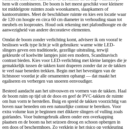
hem wilt combineren. De boom is het meest geschikt voor kleinere
tot middelgrote ruimtes zoals woonkamers, slaapkamers of
kantoorruimtes. Meet de beschikbare ruimte en kies een locatie waar
de 120 cm hoogte en circa 60 cm diameter in verhouding staan tot
meubels en looproutes. Houd ook rekening met plafondhoogte en de
aanwezigheid van andere decoratieve elementen.
Omdat de boom zonder verlichting komt, adviseer ik om vooraf te
beslissen welk type licht je wilt gebruiken: warme witte LED-
slingers geven een traditionele, gezellige uitstraling, terwijl
gekleurde of koelwitte lampjes juist een modern, Scandinavisch
contrast bieden. Kies voor LED-verlichting met kleine lampjes die je
gemakkelijk tussen de takken kunt draperen zonder dat ze de takken
te veel naar beneden trekken. Begin met het bevestigen van de
lichtsnoer voordat je alle ornamenten ophangt — dat maakt het
egaliseren en verbergen van snoeren eenvoudiger.
Besteed aandacht aan het uitvouwen en vormen van de takken. Haal
de boom ruim op tijd uit de doos en geef de PVC-takken de ruimte
om hun vorm te herstellen. Buig en spreid de takken voorzichtig van
boven naar beneden om een natuurlijke contour te bereiken. Voor
extra volume kun je beginnen met dikkere slingers of vulling zoals
guirlandes. Voor buitengebruik alleen onder een overkapping
plaatsen en de boom na het seizoen droog en schoon opbergen in
een doos of beschermhoes. Zo verklein je het risico op verkleuring