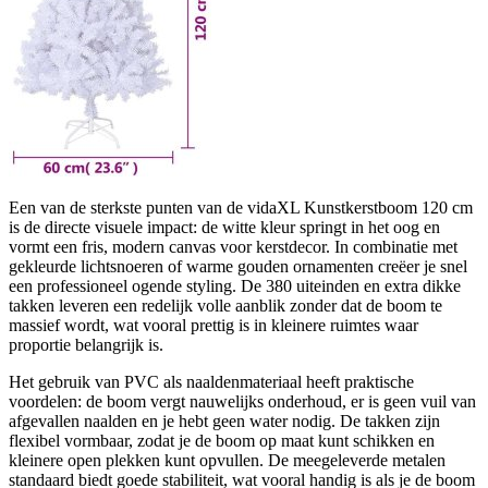
Een van de sterkste punten van de vidaXL Kunstkerstboom 120 cm
is de directe visuele impact: de witte kleur springt in het oog en
vormt een fris, modern canvas voor kerstdecor. In combinatie met
gekleurde lichtsnoeren of warme gouden ornamenten creëer je snel
een professioneel ogende styling. De 380 uiteinden en extra dikke
takken leveren een redelijk volle aanblik zonder dat de boom te
massief wordt, wat vooral prettig is in kleinere ruimtes waar
proportie belangrijk is.
Het gebruik van PVC als naaldenmateriaal heeft praktische
voordelen: de boom vergt nauwelijks onderhoud, er is geen vuil van
afgevallen naalden en je hebt geen water nodig. De takken zijn
flexibel vormbaar, zodat je de boom op maat kunt schikken en
kleinere open plekken kunt opvullen. De meegeleverde metalen
standaard biedt goede stabiliteit, wat vooral handig is als je de boom