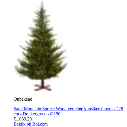
Onbekend
Sami Mountain Spruce Wood verlichte kunstkerstboom - 228
cm - Donkergroen - Ø150...
€1.039,29
Bekijk bij Bol.com