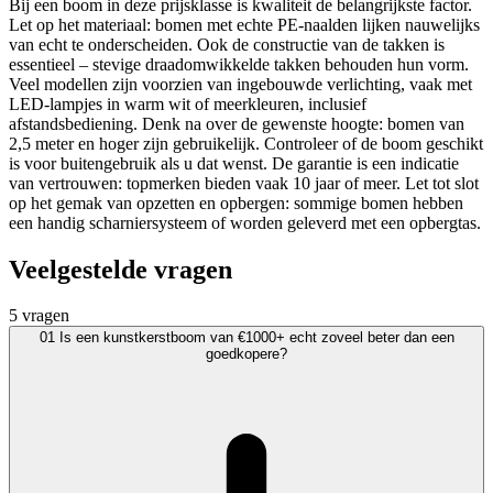
Bij een boom in deze prijsklasse is kwaliteit de belangrijkste factor.
Let op het materiaal: bomen met echte PE-naalden lijken nauwelijks
van echt te onderscheiden. Ook de constructie van de takken is
essentieel – stevige draadomwikkelde takken behouden hun vorm.
Veel modellen zijn voorzien van ingebouwde verlichting, vaak met
LED-lampjes in warm wit of meerkleuren, inclusief
afstandsbediening. Denk na over de gewenste hoogte: bomen van
2,5 meter en hoger zijn gebruikelijk. Controleer of de boom geschikt
is voor buitengebruik als u dat wenst. De garantie is een indicatie
van vertrouwen: topmerken bieden vaak 10 jaar of meer. Let tot slot
op het gemak van opzetten en opbergen: sommige bomen hebben
een handig scharniersysteem of worden geleverd met een opbergtas.
Veelgestelde vragen
5 vragen
01
Is een kunstkerstboom van €1000+ echt zoveel beter dan een
goedkopere?