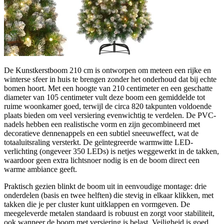
De Kunstkerstboom 210 cm is ontworpen om meteen een rijke en
winterse sfeer in huis te brengen zonder het onderhoud dat bij echte
bomen hoort. Met een hoogte van 210 centimeter en een geschatte
diameter van 105 centimeter vult deze boom een gemiddelde tot
ruime woonkamer goed, terwijl de circa 820 takpunten voldoende
plaats bieden om veel versiering evenwichtig te verdelen. De PVC-
nadels hebben een realistische vorm en zijn gecombineerd met
decoratieve dennenappels en een subtiel sneeuweffect, wat de
totaaluitsraling versterkt. De geïntegreerde warmwitte LED-
verlichting (ongeveer 350 LEDs) is netjes weggewerkt in de takken,
waardoor geen extra lichtsnoer nodig is en de boom direct een
warme ambiance geeft.
Praktisch gezien blinkt de boom uit in eenvoudige montage: drie
onderdelen (basis en twee helften) die stevig in elkaar klikken, met
takken die je per cluster kunt uitklappen en vormgeven. De
meegeleverde metalen standaard is robuust en zorgt voor stabiliteit,
ook wanneer de boom met versiering is belast. Veiligheid is goed