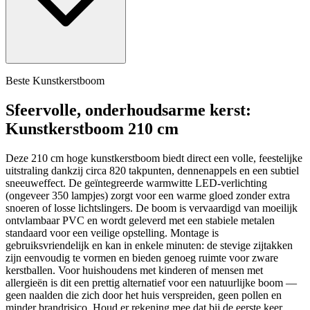
Beste Kunstkerstboom
Sfeervolle, onderhoudsarme kerst:
Kunstkerstboom 210 cm
Deze 210 cm hoge kunstkerstboom biedt direct een volle, feestelijke
uitstraling dankzij circa 820 takpunten, dennenappels en een subtiel
sneeuweffect. De geïntegreerde warmwitte LED-verlichting
(ongeveer 350 lampjes) zorgt voor een warme gloed zonder extra
snoeren of losse lichtslingers. De boom is vervaardigd van moeilijk
ontvlambaar PVC en wordt geleverd met een stabiele metalen
standaard voor een veilige opstelling. Montage is
gebruiksvriendelijk en kan in enkele minuten: de stevige zijtakken
zijn eenvoudig te vormen en bieden genoeg ruimte voor zware
kerstballen. Voor huishoudens met kinderen of mensen met
allergieën is dit een prettig alternatief voor een natuurlijke boom —
geen naalden die zich door het huis verspreiden, geen pollen en
minder brandrisico. Houd er rekening mee dat bij de eerste keer