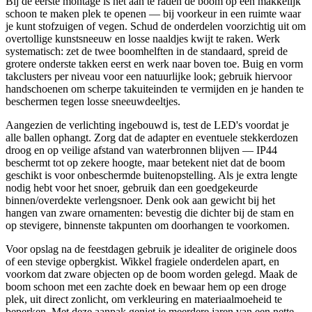
Bij de eerste montage is het aan te raden de boom op een makkelijk
schoon te maken plek te openen — bij voorkeur in een ruimte waar
je kunt stofzuigen of vegen. Schud de onderdelen voorzichtig uit om
overtollige kunstsneeuw en losse naaldjes kwijt te raken. Werk
systematisch: zet de twee boomhelften in de standaard, spreid de
grotere onderste takken eerst en werk naar boven toe. Buig en vorm
takclusters per niveau voor een natuurlijke look; gebruik hiervoor
handschoenen om scherpe takuiteinden te vermijden en je handen te
beschermen tegen losse sneeuwdeeltjes.
Aangezien de verlichting ingebouwd is, test de LED's voordat je
alle ballen ophangt. Zorg dat de adapter en eventuele stekkerdozen
droog en op veilige afstand van waterbronnen blijven — IP44
beschermt tot op zekere hoogte, maar betekent niet dat de boom
geschikt is voor onbeschermde buitenopstelling. Als je extra lengte
nodig hebt voor het snoer, gebruik dan een goedgekeurde
binnen/overdekte verlengsnoer. Denk ook aan gewicht bij het
hangen van zware ornamenten: bevestig die dichter bij de stam en
op stevigere, binnenste takpunten om doorhangen te voorkomen.
Voor opslag na de feestdagen gebruik je idealiter de originele doos
of een stevige opbergkist. Wikkel fragiele onderdelen apart, en
voorkom dat zware objecten op de boom worden gelegd. Maak de
boom schoon met een zachte doek en bewaar hem op een droge
plek, uit direct zonlicht, om verkleuring en materiaalmoeheid te
beperken. Met deze aanpak geniet je meerdere jaren van een nette,