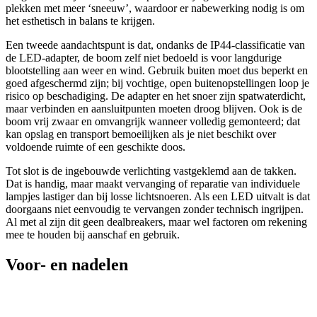
plekken met meer ‘sneeuw’, waardoor er nabewerking nodig is om
het esthetisch in balans te krijgen.
Een tweede aandachtspunt is dat, ondanks de IP44-classificatie van
de LED-adapter, de boom zelf niet bedoeld is voor langdurige
blootstelling aan weer en wind. Gebruik buiten moet dus beperkt en
goed afgeschermd zijn; bij vochtige, open buitenopstellingen loop je
risico op beschadiging. De adapter en het snoer zijn spatwaterdicht,
maar verbinden en aansluitpunten moeten droog blijven. Ook is de
boom vrij zwaar en omvangrijk wanneer volledig gemonteerd; dat
kan opslag en transport bemoeilijken als je niet beschikt over
voldoende ruimte of een geschikte doos.
Tot slot is de ingebouwde verlichting vastgeklemd aan de takken.
Dat is handig, maar maakt vervanging of reparatie van individuele
lampjes lastiger dan bij losse lichtsnoeren. Als een LED uitvalt is dat
doorgaans niet eenvoudig te vervangen zonder technisch ingrijpen.
Al met al zijn dit geen dealbreakers, maar wel factoren om rekening
mee te houden bij aanschaf en gebruik.
Voor- en nadelen