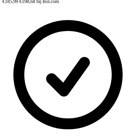
€185,99
€198,68
bij Bol.com