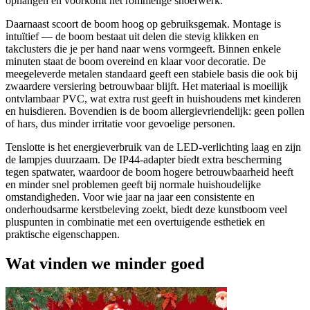
ophangen en voorkomt het rommelige snoerwerk.
Daarnaast scoort de boom hoog op gebruiksgemak. Montage is
intuïtief — de boom bestaat uit delen die stevig klikken en
takclusters die je per hand naar wens vormgeeft. Binnen enkele
minuten staat de boom overeind en klaar voor decoratie. De
meegeleverde metalen standaard geeft een stabiele basis die ook bij
zwaardere versiering betrouwbaar blijft. Het materiaal is moeilijk
ontvlambaar PVC, wat extra rust geeft in huishoudens met kinderen
en huisdieren. Bovendien is de boom allergievriendelijk: geen pollen
of hars, dus minder irritatie voor gevoelige personen.
Tenslotte is het energieverbruik van de LED-verlichting laag en zijn
de lampjes duurzaam. De IP44-adapter biedt extra bescherming
tegen spatwater, waardoor de boom hogere betrouwbaarheid heeft
en minder snel problemen geeft bij normale huishoudelijke
omstandigheden. Voor wie jaar na jaar een consistente en
onderhoudsarme kerstbeleving zoekt, biedt deze kunstboom veel
pluspunten in combinatie met een overtuigende esthetiek en
praktische eigenschappen.
Wat vinden we minder goed