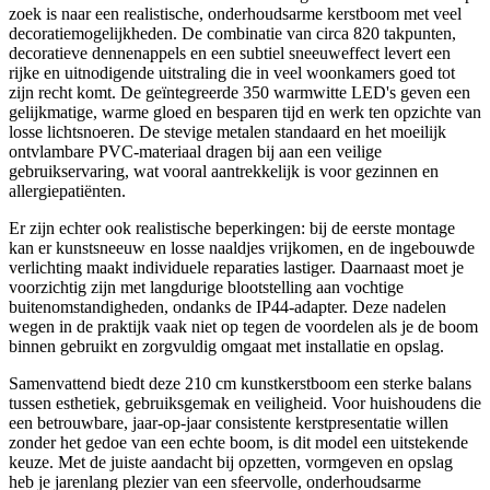
zoek is naar een realistische, onderhoudsarme kerstboom met veel
decoratiemogelijkheden. De combinatie van circa 820 takpunten,
decoratieve dennenappels en een subtiel sneeuweffect levert een
rijke en uitnodigende uitstraling die in veel woonkamers goed tot
zijn recht komt. De geïntegreerde 350 warmwitte LED's geven een
gelijkmatige, warme gloed en besparen tijd en werk ten opzichte van
losse lichtsnoeren. De stevige metalen standaard en het moeilijk
ontvlambare PVC-materiaal dragen bij aan een veilige
gebruikservaring, wat vooral aantrekkelijk is voor gezinnen en
allergiepatiënten.
Er zijn echter ook realistische beperkingen: bij de eerste montage
kan er kunstsneeuw en losse naaldjes vrijkomen, en de ingebouwde
verlichting maakt individuele reparaties lastiger. Daarnaast moet je
voorzichtig zijn met langdurige blootstelling aan vochtige
buitenomstandigheden, ondanks de IP44-adapter. Deze nadelen
wegen in de praktijk vaak niet op tegen de voordelen als je de boom
binnen gebruikt en zorgvuldig omgaat met installatie en opslag.
Samenvattend biedt deze 210 cm kunstkerstboom een sterke balans
tussen esthetiek, gebruiksgemak en veiligheid. Voor huishoudens die
een betrouwbare, jaar-op-jaar consistente kerstpresentatie willen
zonder het gedoe van een echte boom, is dit model een uitstekende
keuze. Met de juiste aandacht bij opzetten, vormgeven en opslag
heb je jarenlang plezier van een sfeervolle, onderhoudsarme