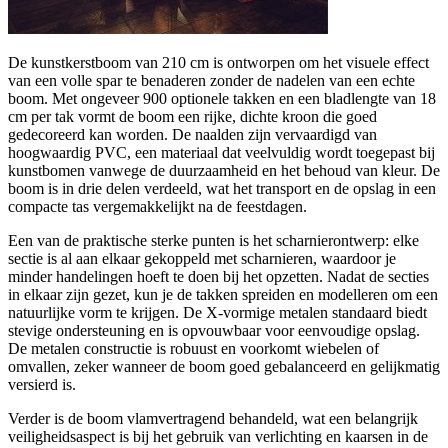
De kunstkerstboom van 210 cm is ontworpen om het visuele effect
van een volle spar te benaderen zonder de nadelen van een echte
boom. Met ongeveer 900 optionele takken en een bladlengte van 18
cm per tak vormt de boom een rijke, dichte kroon die goed
gedecoreerd kan worden. De naalden zijn vervaardigd van
hoogwaardig PVC, een materiaal dat veelvuldig wordt toegepast bij
kunstbomen vanwege de duurzaamheid en het behoud van kleur. De
boom is in drie delen verdeeld, wat het transport en de opslag in een
compacte tas vergemakkelijkt na de feestdagen.
Een van de praktische sterke punten is het scharnierontwerp: elke
sectie is al aan elkaar gekoppeld met scharnieren, waardoor je
minder handelingen hoeft te doen bij het opzetten. Nadat de secties
in elkaar zijn gezet, kun je de takken spreiden en modelleren om een
natuurlijke vorm te krijgen. De X-vormige metalen standaard biedt
stevige ondersteuning en is opvouwbaar voor eenvoudige opslag.
De metalen constructie is robuust en voorkomt wiebelen of
omvallen, zeker wanneer de boom goed gebalanceerd en gelijkmatig
versierd is.
Verder is de boom vlamvertragend behandeld, wat een belangrijk
veiligheidsaspect is bij het gebruik van verlichting en kaarsen in de