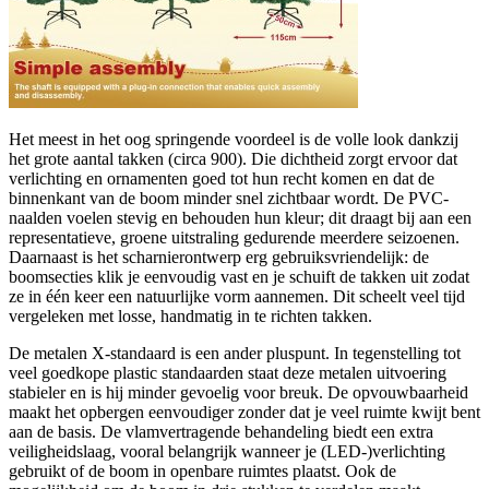
Het meest in het oog springende voordeel is de volle look dankzij
het grote aantal takken (circa 900). Die dichtheid zorgt ervoor dat
verlichting en ornamenten goed tot hun recht komen en dat de
binnenkant van de boom minder snel zichtbaar wordt. De PVC-
naalden voelen stevig en behouden hun kleur; dit draagt bij aan een
representatieve, groene uitstraling gedurende meerdere seizoenen.
Daarnaast is het scharnierontwerp erg gebruiksvriendelijk: de
boomsecties klik je eenvoudig vast en je schuift de takken uit zodat
ze in één keer een natuurlijke vorm aannemen. Dit scheelt veel tijd
vergeleken met losse, handmatig in te richten takken.
De metalen X-standaard is een ander pluspunt. In tegenstelling tot
veel goedkope plastic standaarden staat deze metalen uitvoering
stabieler en is hij minder gevoelig voor breuk. De opvouwbaarheid
maakt het opbergen eenvoudiger zonder dat je veel ruimte kwijt bent
aan de basis. De vlamvertragende behandeling biedt een extra
veiligheidslaag, vooral belangrijk wanneer je (LED-)verlichting
gebruikt of de boom in openbare ruimtes plaatst. Ook de