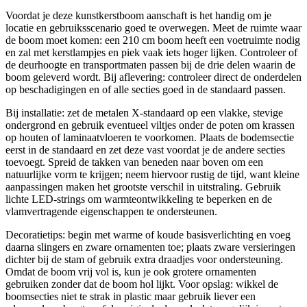
Voordat je deze kunstkerstboom aanschaft is het handig om je
locatie en gebruiksscenario goed te overwegen. Meet de ruimte waar
de boom moet komen: een 210 cm boom heeft een voetruimte nodig
en zal met kerstlampjes en piek vaak iets hoger lijken. Controleer of
de deurhoogte en transportmaten passen bij de drie delen waarin de
boom geleverd wordt. Bij aflevering: controleer direct de onderdelen
op beschadigingen en of alle secties goed in de standaard passen.
Bij installatie: zet de metalen X-standaard op een vlakke, stevige
ondergrond en gebruik eventueel viltjes onder de poten om krassen
op houten of laminaatvloeren te voorkomen. Plaats de bodemsectie
eerst in de standaard en zet deze vast voordat je de andere secties
toevoegt. Spreid de takken van beneden naar boven om een
natuurlijke vorm te krijgen; neem hiervoor rustig de tijd, want kleine
aanpassingen maken het grootste verschil in uitstraling. Gebruik
lichte LED-strings om warmteontwikkeling te beperken en de
vlamvertragende eigenschappen te ondersteunen.
Decoratietips: begin met warme of koude basisverlichting en voeg
daarna slingers en zware ornamenten toe; plaats zware versieringen
dichter bij de stam of gebruik extra draadjes voor ondersteuning.
Omdat de boom vrij vol is, kun je ook grotere ornamenten
gebruiken zonder dat de boom hol lijkt. Voor opslag: wikkel de
boomsecties niet te strak in plastic maar gebruik liever een