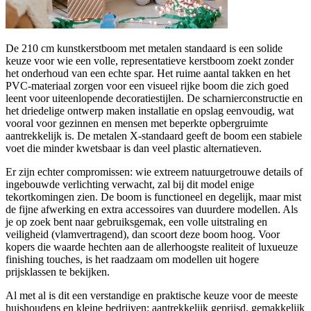
De 210 cm kunstkerstboom met metalen standaard is een solide
keuze voor wie een volle, representatieve kerstboom zoekt zonder
het onderhoud van een echte spar. Het ruime aantal takken en het
PVC-materiaal zorgen voor een visueel rijke boom die zich goed
leent voor uiteenlopende decoratiestijlen. De scharnierconstructie en
het driedelige ontwerp maken installatie en opslag eenvoudig, wat
vooral voor gezinnen en mensen met beperkte opbergruimte
aantrekkelijk is. De metalen X-standaard geeft de boom een stabiele
voet die minder kwetsbaar is dan veel plastic alternatieven.
Er zijn echter compromissen: wie extreem natuurgetrouwe details of
ingebouwde verlichting verwacht, zal bij dit model enige
tekortkomingen zien. De boom is functioneel en degelijk, maar mist
de fijne afwerking en extra accessoires van duurdere modellen. Als
je op zoek bent naar gebruiksgemak, een volle uitstraling en
veiligheid (vlamvertragend), dan scoort deze boom hoog. Voor
kopers die waarde hechten aan de allerhoogste realiteit of luxueuze
finishing touches, is het raadzaam om modellen uit hogere
prijsklassen te bekijken.
Al met al is dit een verstandige en praktische keuze voor de meeste
huishoudens en kleine bedrijven: aantrekkelijk geprijsd, gemakkelijk