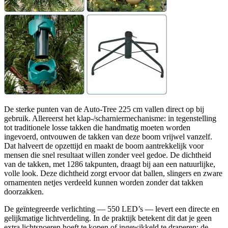
De sterke punten van de Auto‑Tree 225 cm vallen direct op bij
gebruik. Allereerst het klap-/scharniermechanisme: in tegenstelling
tot traditionele losse takken die handmatig moeten worden
ingevoerd, ontvouwen de takken van deze boom vrijwel vanzelf.
Dat halveert de opzettijd en maakt de boom aantrekkelijk voor
mensen die snel resultaat willen zonder veel gedoe. De dichtheid
van de takken, met 1286 takpunten, draagt bij aan een natuurlijke,
volle look. Deze dichtheid zorgt ervoor dat ballen, slingers en zware
ornamenten netjes verdeeld kunnen worden zonder dat takken
doorzakken.
De geïntegreerde verlichting — 550 LED’s — levert een directe en
gelijkmatige lichtverdeling. In de praktijk betekent dit dat je geen
extra lichtsnoeren hoeft te kopen of ingewikkeld te draperen; de