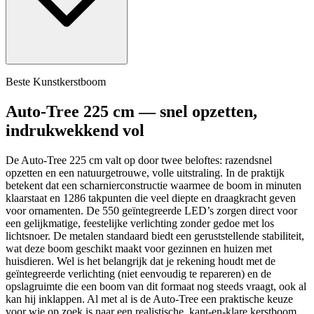
Beste Kunstkerstboom
Auto‑Tree 225 cm — snel opzetten,
indrukwekkend vol
De Auto‑Tree 225 cm valt op door twee beloftes: razendsnel
opzetten en een natuurgetrouwe, volle uitstraling. In de praktijk
betekent dat een scharnierconstructie waarmee de boom in minuten
klaarstaat en 1286 takpunten die veel diepte en draagkracht geven
voor ornamenten. De 550 geïntegreerde LED’s zorgen direct voor
een gelijkmatige, feestelijke verlichting zonder gedoe met los
lichtsnoer. De metalen standaard biedt een geruststellende stabiliteit,
wat deze boom geschikt maakt voor gezinnen en huizen met
huisdieren. Wel is het belangrijk dat je rekening houdt met de
geïntegreerde verlichting (niet eenvoudig te repareren) en de
opslagruimte die een boom van dit formaat nog steeds vraagt, ook al
kan hij inklappen. Al met al is de Auto‑Tree een praktische keuze
voor wie op zoek is naar een realistische, kant-en-klare kerstboom