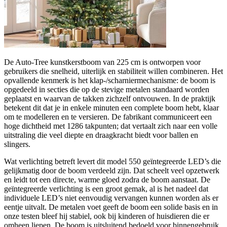
De Auto‑Tree kunstkerstboom van 225 cm is ontworpen voor
gebruikers die snelheid, uiterlijk en stabiliteit willen combineren. Het
opvallende kenmerk is het klap-/scharniermechanisme: de boom is
opgedeeld in secties die op de stevige metalen standaard worden
geplaatst en waarvan de takken zichzelf ontvouwen. In de praktijk
betekent dit dat je in enkele minuten een complete boom hebt, klaar
om te modelleren en te versieren. De fabrikant communiceert een
hoge dichtheid met 1286 takpunten; dat vertaalt zich naar een volle
uitstraling die veel diepte en draagkracht biedt voor ballen en
slingers.
Wat verlichting betreft levert dit model 550 geïntegreerde LED’s die
gelijkmatig door de boom verdeeld zijn. Dat scheelt veel opzetwerk
en leidt tot een directe, warme gloed zodra de boom aanstaat. De
geïntegreerde verlichting is een groot gemak, al is het nadeel dat
individuele LED’s niet eenvoudig vervangen kunnen worden als er
eentje uitvalt. De metalen voet geeft de boom een solide basis en in
onze testen bleef hij stabiel, ook bij kinderen of huisdieren die er
omheen liepen. De boom is uitsluitend bedoeld voor binnengebruik