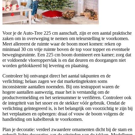
Voor je de Auto‑Tree 225 cm aanschaft, zijn er een aantal praktische
zaken om in overweging te nemen om teleurstelling te voorkomen.
Meet allereerst de ruimte waar de boom moet komen: reken op
minimaal 30 cm vrije ruimte boven de top voor topper en eventuele
bewegingsruimte. Een 225 cm boom domineert een kamer; zorg dat
er voldoende vloeroppervlak is en dat deuren en doorgangen niet
worden geblokkeerd bij levering en plaatsing.
Controleer bij ontvangst direct het aantal takpunten en de
verlichting; helaas zagen we dat marketingteksten soms
inconsistente aantallen noemden. Bij ons testrapport waren de
hogere aantallen aanwezig, maar het is verstandig om de
productvermelding en het serienummer te verifiëren. Controleer ook
de integriteit van het snoer en de stekker vóór gebruik. Omdat de
verlichting geïntegreerd is, is het belangrijk om voorzichtig te zijn bij
het verplaatsen en opbergen: draai of vouw de boom volgens de
handleiding om kabelbreuk te voorkomen.
Plan je decoratie: verdeel zwaardere ornamenten dicht bij de stam en
gebruik lichte decoraties aan de uiteinden van de takken. Modelleren