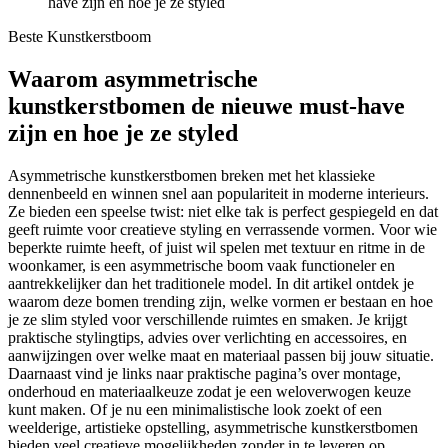
have zijn en hoe je ze styled
Beste Kunstkerstboom
Waarom asymmetrische
kunstkerstbomen de nieuwe must-have
zijn en hoe je ze styled
Asymmetrische kunstkerstbomen breken met het klassieke
dennenbeeld en winnen snel aan populariteit in moderne interieurs.
Ze bieden een speelse twist: niet elke tak is perfect gespiegeld en dat
geeft ruimte voor creatieve styling en verrassende vormen. Voor wie
beperkte ruimte heeft, of juist wil spelen met textuur en ritme in de
woonkamer, is een asymmetrische boom vaak functioneler en
aantrekkelijker dan het traditionele model. In dit artikel ontdek je
waarom deze bomen trending zijn, welke vormen er bestaan en hoe
je ze slim styled voor verschillende ruimtes en smaken. Je krijgt
praktische stylingtips, advies over verlichting en accessoires, en
aanwijzingen over welke maat en materiaal passen bij jouw situatie.
Daarnaast vind je links naar praktische pagina’s over montage,
onderhoud en materiaalkeuze zodat je een weloverwogen keuze
kunt maken. Of je nu een minimalistische look zoekt of een
weelderige, artistieke opstelling, asymmetrische kunstkerstbomen
bieden veel creatieve mogelijkheden zonder in te leveren op