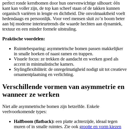
perfect ronde kerstbomen door hun onevenwichtige silhouet: één
kant kan voller zijn, de top kan scheef staan of de takken kunnen
organisch variëren in lengte en dichtheid. Die onvolmaaktheid voelt
hedendaags en persoonlijk. Voor veel mensen sluit zo’n boom beter
aan bij moderne interieurtrends die waarde hechten aan dynamiek,
textuur en een minder formele uitstraling.
Praktische voordelen:
Ruimtebesparing: asymmetrische bomen passen makkelijker
in smalle hoeken of naast ramen en trappen.
Visuele focus: ze trekken de aandacht en werken goed als
accent in minimalistische kamers.
Stylingflexibiliteit: de onregelmatigheid nodigt uit tot creatieve
ornamentplaatsing en verlichting.
Verschillende vormen van asymmetrie en
wanneer ze werken
Niet alle asymmetrische bomen zijn hetzelfde. Enkele
veelvoorkomende types:
Halfboom (flatback):
een platte achterzijde, ideaal tegen
muren of in smalle ruimtes. Zie ook
grootte en vorm kiezen