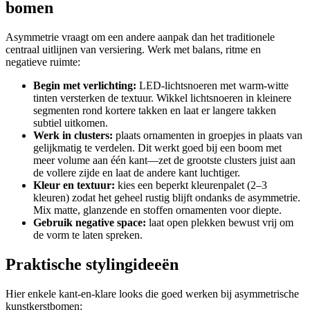
bomen
Asymmetrie vraagt om een andere aanpak dan het traditionele
centraal uitlijnen van versiering. Werk met balans, ritme en
negatieve ruimte:
Begin met verlichting:
LED-lichtsnoeren met warm-witte
tinten versterken de textuur. Wikkel lichtsnoeren in kleinere
segmenten rond kortere takken en laat er langere takken
subtiel uitkomen.
Werk in clusters:
plaats ornamenten in groepjes in plaats van
gelijkmatig te verdelen. Dit werkt goed bij een boom met
meer volume aan één kant—zet de grootste clusters juist aan
de vollere zijde en laat de andere kant luchtiger.
Kleur en textuur:
kies een beperkt kleurenpalet (2–3
kleuren) zodat het geheel rustig blijft ondanks de asymmetrie.
Mix matte, glanzende en stoffen ornamenten voor diepte.
Gebruik negative space:
laat open plekken bewust vrij om
de vorm te laten spreken.
Praktische stylingideeën
Hier enkele kant-en-klare looks die goed werken bij asymmetrische
kunstkerstbomen: