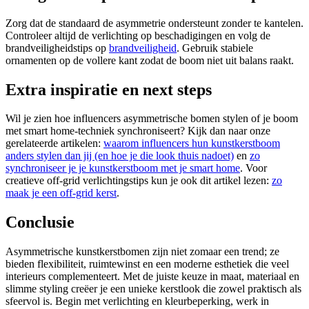
Zorg dat de standaard de asymmetrie ondersteunt zonder te kantelen.
Controleer altijd de verlichting op beschadigingen en volg de
brandveiligheidstips op
brandveiligheid
. Gebruik stabiele
ornamenten op de vollere kant zodat de boom niet uit balans raakt.
Extra inspiratie en next steps
Wil je zien hoe influencers asymmetrische bomen stylen of je boom
met smart home-techniek synchroniseert? Kijk dan naar onze
gerelateerde artikelen:
waarom influencers hun kunstkerstboom
anders stylen dan jij (en hoe je die look thuis nadoet)
en
zo
synchroniseer je je kunstkerstboom met je smart home
. Voor
creatieve off-grid verlichtingstips kun je ook dit artikel lezen:
zo
maak je een off-grid kerst
.
Conclusie
Asymmetrische kunstkerstbomen zijn niet zomaar een trend; ze
bieden flexibiliteit, ruimtewinst en een moderne esthetiek die veel
interieurs complementeert. Met de juiste keuze in maat, materiaal en
slimme styling creëer je een unieke kerstlook die zowel praktisch als
sfeervol is. Begin met verlichting en kleurbeperking, werk in